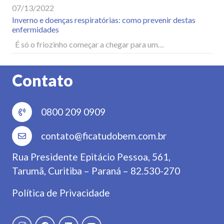
07/13/2022
Inverno e doenças respiratórias: como prevenir destas
enfermidades
É só o friozinho começar a chegar para um…
Contato
0800 209 0909
contato@ficatudobem.com.br
Rua Presidente Epitácio Pessoa, 561,
Tarumã, Curitiba – Paraná – 82.530-270
Política de Privacidade