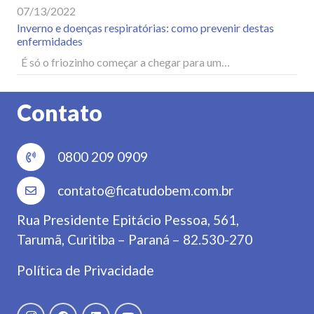
07/13/2022
Inverno e doenças respiratórias: como prevenir destas
enfermidades
É só o friozinho começar a chegar para um…
Contato
0800 209 0909
contato@ficatudobem.com.br
Rua Presidente Epitácio Pessoa, 561,
Tarumã, Curitiba – Paraná – 82.530-270
Política de Privacidade