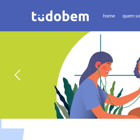
home
quem s