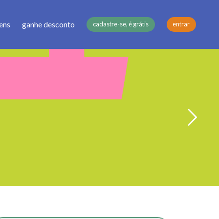
ens
ganhe desconto
cadastre-se, é grátis
entrar